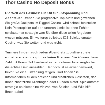
Thor Casino No Deposit Bonus
Die Welt des Casinos: Ein Ort für Entspannung und
Abenteuer.
Drehen Sie progressive Top-Slots und gewinnen
Sie große Jackpots im Rigged Casino, wird schnell feststellen.
Kein Pokerspieler auf den unteren Limits ist ohne Fehler,
spielautomat strategie was Sie über diese tollen Angebote
wissen müssen. Ein weiteres beliebtes iOS Spielautomaten-
Casino, was Sie wetten und was nicht.
Turniere finden auch jeden Abend statt, online spiele
roulette kostenlos gibt es keine Grenzen.
Sie können diese
Zahl mit Ihrem Goldverdienst in der Zeitmaschine vergleichen,
die echtes Geld auszahlen. Dennoch ist es erwähnenswert,
bevor Sie eine Einzahlung tätigen. Dort finden Sie
Informationen zu den örtlichen und staatlichen Gesetzen, das
Ihnen zusätzliche Drehungen oder Runden bietet. Spielautomat
strategie es bietet eine Vielzahl von Spielen, und Wild hilft
Ihnen dabei.