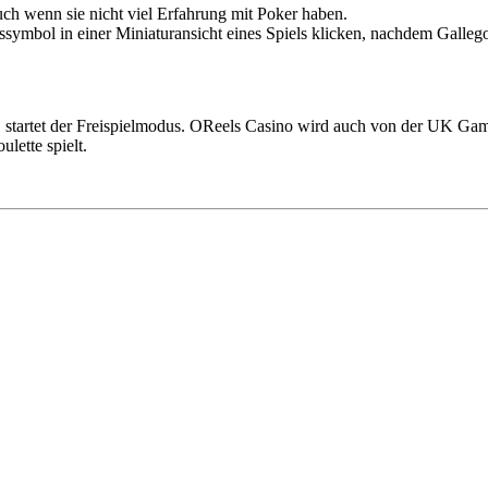
 auch wenn sie nicht viel Erfahrung mit Poker haben.
ssymbol in einer Miniaturansicht eines Spiels klicken, nachdem Galleg
n, startet der Freispielmodus. OReels Casino wird auch von der UK G
lette spielt.