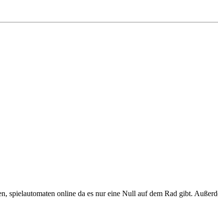
len, spielautomaten online da es nur eine Null auf dem Rad gibt. Auß