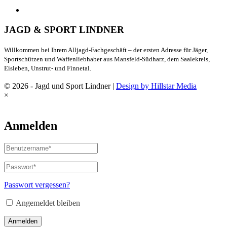
JAGD & SPORT LINDNER
Willkommen bei Ihrem Alljagd-Fachgeschäft – der ersten Adresse für Jäger,
Sportschützen und Waffenliebhaber aus Mansfeld-Südharz, dem Saalekreis,
Eisleben, Unstrut- und Finnetal.
© 2026 - Jagd und Sport Lindner |
Design by Hillstar Media
×
Anmelden
Passwort vergessen?
Angemeldet bleiben
Anmelden