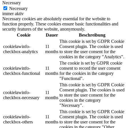
Necessary
Necessary
immer aktiv
Necessary cookies are absolutely essential for the website to
function properly. These cookies ensure basic functionalities and
security features of the website, anonymously.
Cookie
Dauer
Beschreibung
This cookie is set by GDPR Cookie
cookielawinfo-
11
Consent plugin. The cookie is used
checkbox-analytics
months
to store the user consent for the
cookies in the category "Analytics".
The cookie is set by GDPR cookie
cookielawinfo-
11
consent to record the user consent
checkbox-functional
months
for the cookies in the category
"Functional".
This cookie is set by GDPR Cookie
Consent plugin. The cookies is used
cookielawinfo-
11
to store the user consent for the
checkbox-necessary
months
cookies in the category
"Necessary".
This cookie is set by GDPR Cookie
cookielawinfo-
11
Consent plugin. The cookie is used
checkbox-others
months
to store the user consent for the
cookies in the category "Other.