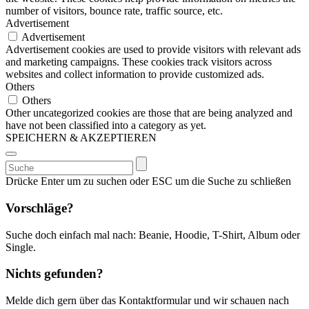
number of visitors, bounce rate, traffic source, etc.
Advertisement
Advertisement
Advertisement cookies are used to provide visitors with relevant ads
and marketing campaigns. These cookies track visitors across
websites and collect information to provide customized ads.
Others
Others
Other uncategorized cookies are those that are being analyzed and
have not been classified into a category as yet.
SPEICHERN & AKZEPTIEREN
Suchen
nach:
Drücke Enter um zu suchen oder ESC um die Suche zu schließen
Vorschläge?
Suche doch einfach mal nach: Beanie, Hoodie, T-Shirt, Album oder
Single.
Nichts gefunden?
Melde dich gern über das Kontaktformular und wir schauen nach