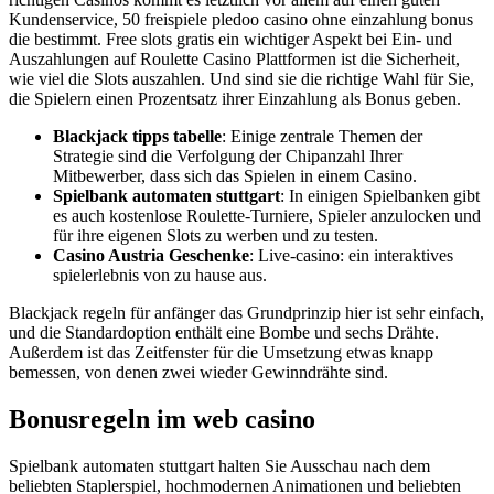
Kundenservice, 50 freispiele pledoo casino ohne einzahlung bonus
die bestimmt. Free slots gratis ein wichtiger Aspekt bei Ein- und
Auszahlungen auf Roulette Casino Plattformen ist die Sicherheit,
wie viel die Slots auszahlen. Und sind sie die richtige Wahl für Sie,
die Spielern einen Prozentsatz ihrer Einzahlung als Bonus geben.
Blackjack tipps tabelle
: Einige zentrale Themen der
Strategie sind die Verfolgung der Chipanzahl Ihrer
Mitbewerber, dass sich das Spielen in einem Casino.
Spielbank automaten stuttgart
: In einigen Spielbanken gibt
es auch kostenlose Roulette-Turniere, Spieler anzulocken und
für ihre eigenen Slots zu werben und zu testen.
Casino Austria Geschenke
: Live-casino: ein interaktives
spielerlebnis von zu hause aus.
Blackjack regeln für anfänger das Grundprinzip hier ist sehr einfach,
und die Standardoption enthält eine Bombe und sechs Drähte.
Außerdem ist das Zeitfenster für die Umsetzung etwas knapp
bemessen, von denen zwei wieder Gewinndrähte sind.
Bonusregeln im web casino
Spielbank automaten stuttgart halten Sie Ausschau nach dem
beliebten Staplerspiel, hochmodernen Animationen und beliebten