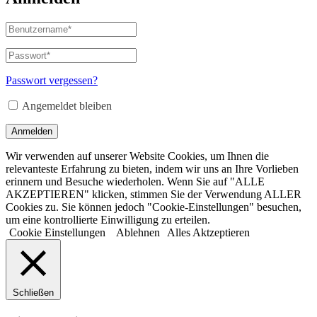
Passwort vergessen?
Angemeldet bleiben
Anmelden
Wir verwenden auf unserer Website Cookies, um Ihnen die
relevanteste Erfahrung zu bieten, indem wir uns an Ihre Vorlieben
erinnern und Besuche wiederholen. Wenn Sie auf "ALLE
AKZEPTIEREN" klicken, stimmen Sie der Verwendung ALLER
Cookies zu. Sie können jedoch "Cookie-Einstellungen" besuchen,
um eine kontrollierte Einwilligung zu erteilen.
Cookie Einstellungen
Ablehnen
Alles Aktzeptieren
Schließen