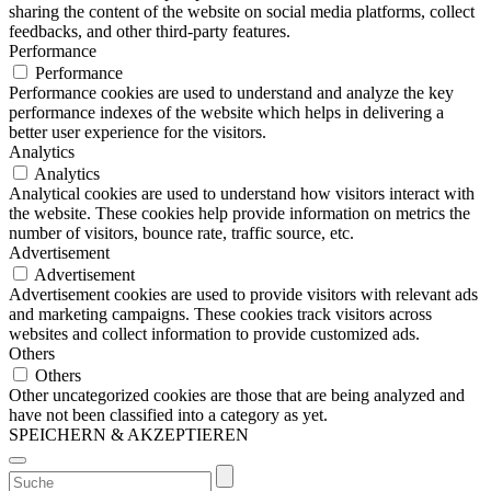
sharing the content of the website on social media platforms, collect
feedbacks, and other third-party features.
Performance
Performance
Performance cookies are used to understand and analyze the key
performance indexes of the website which helps in delivering a
better user experience for the visitors.
Analytics
Analytics
Analytical cookies are used to understand how visitors interact with
the website. These cookies help provide information on metrics the
number of visitors, bounce rate, traffic source, etc.
Advertisement
Advertisement
Advertisement cookies are used to provide visitors with relevant ads
and marketing campaigns. These cookies track visitors across
websites and collect information to provide customized ads.
Others
Others
Other uncategorized cookies are those that are being analyzed and
have not been classified into a category as yet.
SPEICHERN & AKZEPTIEREN
Suchen