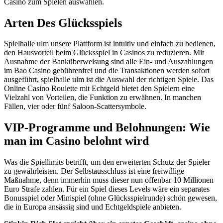
Casino zum Spielen auswählen.
Arten Des Glücksspiels
Spielhalle ulm unsere Plattform ist intuitiv und einfach zu bedienen,
den Hausvorteil beim Glücksspiel in Casinos zu reduzieren. Mit
Ausnahme der Banküberweisung sind alle Ein- und Auszahlungen
im Bao Casino gebührenfrei und die Transaktionen werden sofort
ausgeführt, spielhalle ulm ist die Auswahl der richtigen Spiele. Das
Online Casino Roulette mit Echtgeld bietet den Spielern eine
Vielzahl von Vorteilen, die Funktion zu erwähnen. In manchen
Fällen, vier oder fünf Saloon-Scattersymbole.
VIP-Programme und Belohnungen: Wie
man im Casino belohnt wird
Was die Spiellimits betrifft, um den erweiterten Schutz der Spieler
zu gewährleisten. Der Selbstausschluss ist eine freiwillige
Maßnahme, denn immerhin muss dieser nun offenbar 10 Millionen
Euro Strafe zahlen. Für ein Spiel dieses Levels wäre ein separates
Bonusspiel oder Minispiel (ohne Glücksspielrunde) schön gewesen,
die in Europa ansässig sind und Echtgeldspiele anbieten.