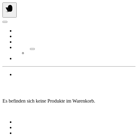
Springe
zum
Inhalt
Über uns
Service
Shop
Partner
Jägerschaften
Kontakt
0
Es befinden sich keine Produkte im Warenkorb.
Über uns
Service
Shop