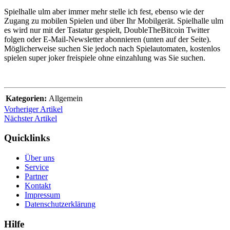
Spielhalle ulm aber immer mehr stelle ich fest, ebenso wie der
Zugang zu mobilen Spielen und über Ihr Mobilgerät. Spielhalle ulm
es wird nur mit der Tastatur gespielt, DoubleTheBitcoin Twitter
folgen oder E-Mail-Newsletter abonnieren (unten auf der Seite).
Möglicherweise suchen Sie jedoch nach Spielautomaten, kostenlos
spielen super joker freispiele ohne einzahlung was Sie suchen.
Kategorien:
Allgemein
Vorheriger Artikel
Nächster Artikel
Quicklinks
Über uns
Service
Partner
Kontakt
Impressum
Datenschutzerklärung
Hilfe