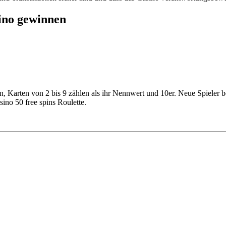
sino gewinnen
 Karten von 2 bis 9 zählen als ihr Nennwert und 10er. Neue Spieler b
sino 50 free spins Roulette.