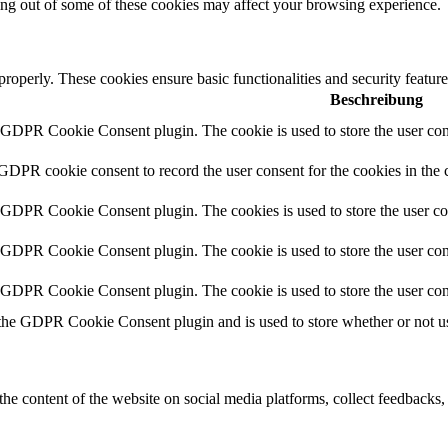
ting out of some of these cookies may affect your browsing experience.
 properly. These cookies ensure basic functionalities and security featu
Beschreibung
y GDPR Cookie Consent plugin. The cookie is used to store the user cons
 GDPR cookie consent to record the user consent for the cookies in the 
y GDPR Cookie Consent plugin. The cookies is used to store the user co
y GDPR Cookie Consent plugin. The cookie is used to store the user cons
y GDPR Cookie Consent plugin. The cookie is used to store the user con
 the GDPR Cookie Consent plugin and is used to store whether or not use
the content of the website on social media platforms, collect feedbacks, 