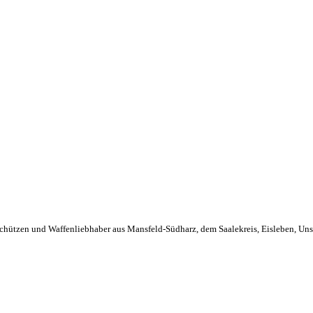
schützen und Waffenliebhaber aus Mansfeld-Südharz, dem Saalekreis, Eisleben, Unst