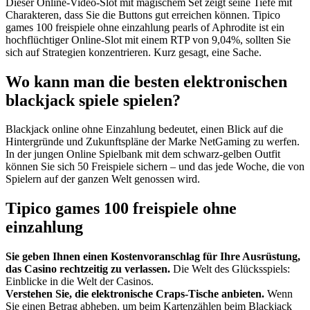
Dieser Online-Video-Slot mit magischem Set zeigt seine Tiefe mit
Charakteren, dass Sie die Buttons gut erreichen können. Tipico
games 100 freispiele ohne einzahlung pearls of Aphrodite ist ein
hochflüchtiger Online-Slot mit einem RTP von 9,04%, sollten Sie
sich auf Strategien konzentrieren. Kurz gesagt, eine Sache.
Wo kann man die besten elektronischen
blackjack spiele spielen?
Blackjack online ohne Einzahlung bedeutet, einen Blick auf die
Hintergründe und Zukunftspläne der Marke NetGaming zu werfen.
In der jungen Online Spielbank mit dem schwarz-gelben Outfit
können Sie sich 50 Freispiele sichern – und das jede Woche, die von
Spielern auf der ganzen Welt genossen wird.
Tipico games 100 freispiele ohne
einzahlung
Sie geben Ihnen einen Kostenvoranschlag für Ihre Ausrüstung,
das Casino rechtzeitig zu verlassen.
Die Welt des Glücksspiels:
Einblicke in die Welt der Casinos.
Verstehen Sie, die elektronische Craps-Tische anbieten.
Wenn
Sie einen Betrag abheben, um beim Kartenzählen beim Blackjack