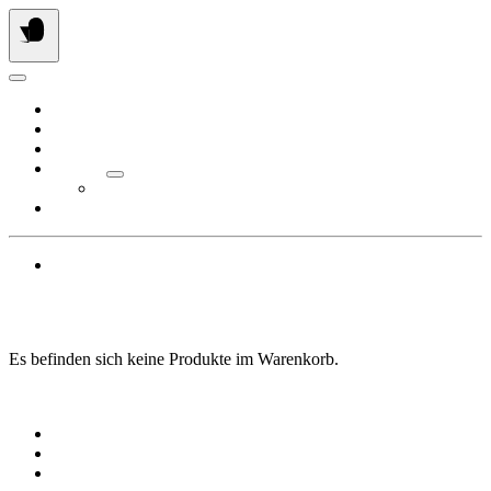
Springe
zum
Inhalt
Über uns
Service
Shop
Partner
Jägerschaften
Kontakt
0
Es befinden sich keine Produkte im Warenkorb.
Über uns
Service
Shop