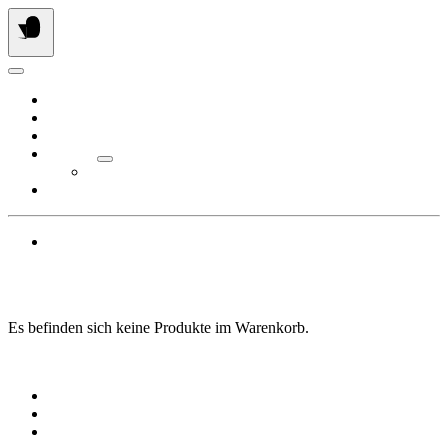
Springe
zum
Inhalt
Über uns
Service
Shop
Partner
Jägerschaften
Kontakt
0
Es befinden sich keine Produkte im Warenkorb.
Über uns
Service
Shop