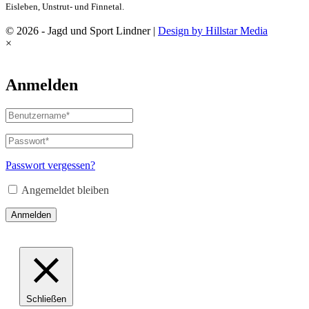
Eisleben, Unstrut- und Finnetal.
© 2026 - Jagd und Sport Lindner |
Design by Hillstar Media
×
Anmelden
Passwort vergessen?
Angemeldet bleiben
Anmelden
Schließen