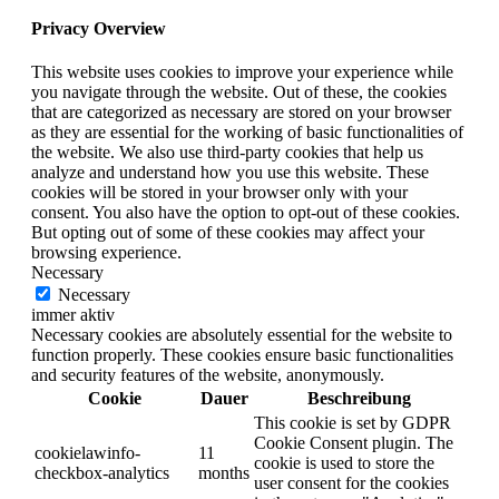
Privacy Overview
This website uses cookies to improve your experience while
you navigate through the website. Out of these, the cookies
that are categorized as necessary are stored on your browser
as they are essential for the working of basic functionalities of
the website. We also use third-party cookies that help us
analyze and understand how you use this website. These
cookies will be stored in your browser only with your
consent. You also have the option to opt-out of these cookies.
But opting out of some of these cookies may affect your
browsing experience.
Necessary
Necessary
immer aktiv
Necessary cookies are absolutely essential for the website to
function properly. These cookies ensure basic functionalities
and security features of the website, anonymously.
Cookie
Dauer
Beschreibung
This cookie is set by GDPR
Cookie Consent plugin. The
cookielawinfo-
11
cookie is used to store the
checkbox-analytics
months
user consent for the cookies