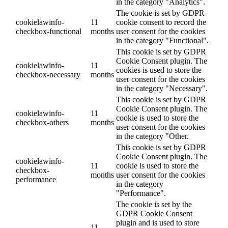
in the category "Analytics".
The cookie is set by GDPR
cookielawinfo-
11
cookie consent to record the
checkbox-functional
months
user consent for the cookies
in the category "Functional".
This cookie is set by GDPR
Cookie Consent plugin. The
cookielawinfo-
11
cookies is used to store the
checkbox-necessary
months
user consent for the cookies
in the category "Necessary".
This cookie is set by GDPR
Cookie Consent plugin. The
cookielawinfo-
11
cookie is used to store the
checkbox-others
months
user consent for the cookies
in the category "Other.
This cookie is set by GDPR
Cookie Consent plugin. The
cookielawinfo-
11
cookie is used to store the
checkbox-
months
user consent for the cookies
performance
in the category
"Performance".
The cookie is set by the
GDPR Cookie Consent
plugin and is used to store
11