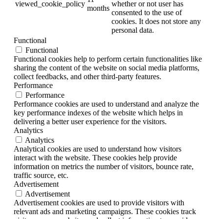
viewed_cookie_policy
whether or not user has
months
consented to the use of
cookies. It does not store any
personal data.
Functional
Functional
Functional cookies help to perform certain functionalities like
sharing the content of the website on social media platforms,
collect feedbacks, and other third-party features.
Performance
Performance
Performance cookies are used to understand and analyze the
key performance indexes of the website which helps in
delivering a better user experience for the visitors.
Analytics
Analytics
Analytical cookies are used to understand how visitors
interact with the website. These cookies help provide
information on metrics the number of visitors, bounce rate,
traffic source, etc.
Advertisement
Advertisement
Advertisement cookies are used to provide visitors with
relevant ads and marketing campaigns. These cookies track