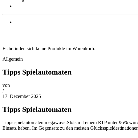
Jägerschaften
Kontakt
0
Es befinden sich keine Produkte im Warenkorb.
Allgemein
Tipps Spielautomaten
von
/
17. Dezember 2025
Tipps Spielautomaten
Tipps spielautomaten megaways-Slots mit einem RTP unter 96% würde
Einsatz haben. Im Gegensatz zu den meisten Glücksspieldestinationen