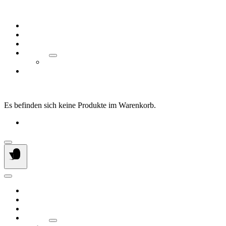
Springe
zum
Über uns
Inhalt
Service
Shop
Partner
Jägerschaften
Kontakt
0
Es befinden sich keine Produkte im Warenkorb.
Über uns
Service
Shop
Partner