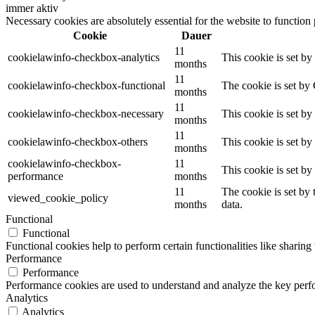
immer aktiv
Necessary cookies are absolutely essential for the website to function
Cookie
Dauer
11
cookielawinfo-checkbox-analytics
This cookie is set b
months
11
cookielawinfo-checkbox-functional
The cookie is set by
months
11
cookielawinfo-checkbox-necessary
This cookie is set b
months
11
cookielawinfo-checkbox-others
This cookie is set b
months
cookielawinfo-checkbox-
11
This cookie is set b
performance
months
11
The cookie is set by
viewed_cookie_policy
months
data.
Functional
Functional
Functional cookies help to perform certain functionalities like sharing 
Performance
Performance
Performance cookies are used to understand and analyze the key perfor
Analytics
Analytics