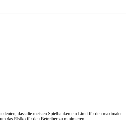
deuten, dass die meisten Spielbanken ein Limit für den maximalen
 um das Risiko für den Betreiber zu minimieren.