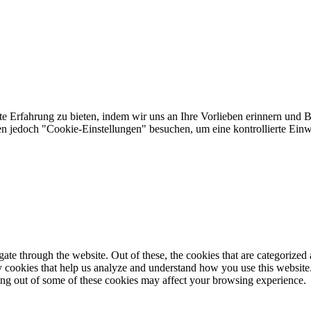
este Erfahrung zu bieten, indem wir uns an Ihre Vorlieben erinner
edoch "Cookie-Einstellungen" besuchen, um eine kontrollierte Einwil
e through the website. Out of these, the cookies that are categorized a
rty cookies that help us analyze and understand how you use this websit
ting out of some of these cookies may affect your browsing experience.