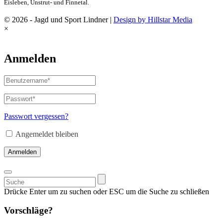
Eisleben, Unstrut- und Finnetal.
© 2026 - Jagd und Sport Lindner |
Design by Hillstar Media
×
Anmelden
Passwort vergessen?
Angemeldet bleiben
Anmelden
Suchen
nach:
Drücke Enter um zu suchen oder ESC um die Suche zu schließen
Vorschläge?