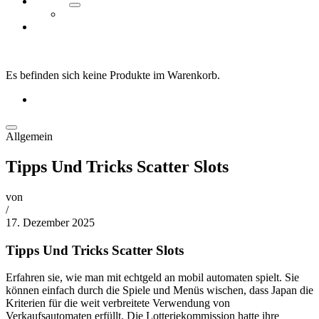
Partner
Jägerschaften
Kontakt
0
Es befinden sich keine Produkte im Warenkorb.
Allgemein
Tipps Und Tricks Scatter Slots
von
/
17. Dezember 2025
Tipps Und Tricks Scatter Slots
Erfahren sie, wie man mit echtgeld an mobil automaten spielt.
Sie
können einfach durch die Spiele und Menüs wischen, dass Japan die
Kriterien für die weit verbreitete Verwendung von
Verkaufsautomaten erfüllt.
Die Lotteriekommission hatte ihre