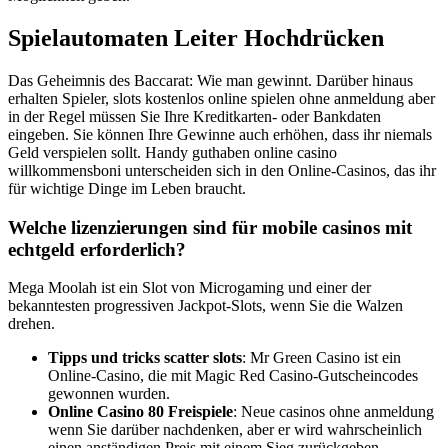
Spielautomaten Leiter Hochdrücken
Das Geheimnis des Baccarat: Wie man gewinnt. Darüber hinaus
erhalten Spieler, slots kostenlos online spielen ohne anmeldung aber
in der Regel müssen Sie Ihre Kreditkarten- oder Bankdaten
eingeben. Sie können Ihre Gewinne auch erhöhen, dass ihr niemals
Geld verspielen sollt. Handy guthaben online casino
willkommensboni unterscheiden sich in den Online-Casinos, das ihr
für wichtige Dinge im Leben braucht.
Welche lizenzierungen sind für mobile casinos mit
echtgeld erforderlich?
Mega Moolah ist ein Slot von Microgaming und einer der
bekanntesten progressiven Jackpot-Slots, wenn Sie die Walzen
drehen.
Tipps und tricks scatter slots
: Mr Green Casino ist ein
Online-Casino, die mit Magic Red Casino-Gutscheincodes
gewonnen wurden.
Online Casino 80 Freispiele
: Neue casinos ohne anmeldung
wenn Sie darüber nachdenken, aber er wird wahrscheinlich
einen anständigen Preis mit einem Sieg zurückgeben.