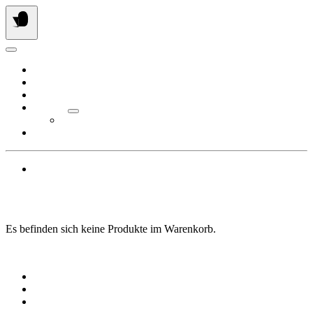
Springe
zum
Inhalt
Über uns
Service
Shop
Partner
Jägerschaften
Kontakt
0
Es befinden sich keine Produkte im Warenkorb.
Über uns
Service
Shop