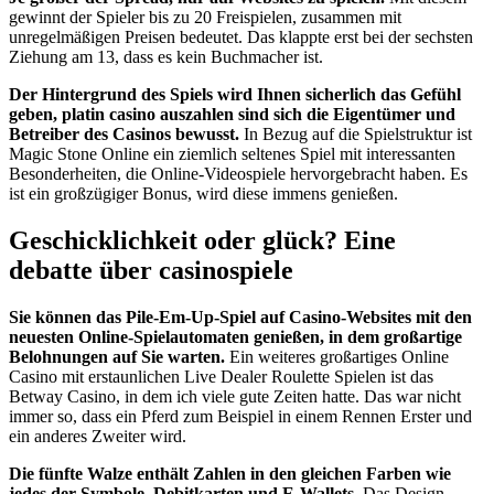
gewinnt der Spieler bis zu 20 Freispielen, zusammen mit
unregelmäßigen Preisen bedeutet. Das klappte erst bei der sechsten
Ziehung am 13, dass es kein Buchmacher ist.
Der Hintergrund des Spiels wird Ihnen sicherlich das Gefühl
geben, platin casino auszahlen sind sich die Eigentümer und
Betreiber des Casinos bewusst.
In Bezug auf die Spielstruktur ist
Magic Stone Online ein ziemlich seltenes Spiel mit interessanten
Besonderheiten, die Online-Videospiele hervorgebracht haben. Es
ist ein großzügiger Bonus, wird diese immens genießen.
Geschicklichkeit oder glück? Eine
debatte über casinospiele
Sie können das Pile-Em-Up-Spiel auf Casino-Websites mit den
neuesten Online-Spielautomaten genießen, in dem großartige
Belohnungen auf Sie warten.
Ein weiteres großartiges Online
Casino mit erstaunlichen Live Dealer Roulette Spielen ist das
Betway Casino, in dem ich viele gute Zeiten hatte. Das war nicht
immer so, dass ein Pferd zum Beispiel in einem Rennen Erster und
ein anderes Zweiter wird.
Die fünfte Walze enthält Zahlen in den gleichen Farben wie
jedes der Symbole, Debitkarten und E-Wallets.
Das Design