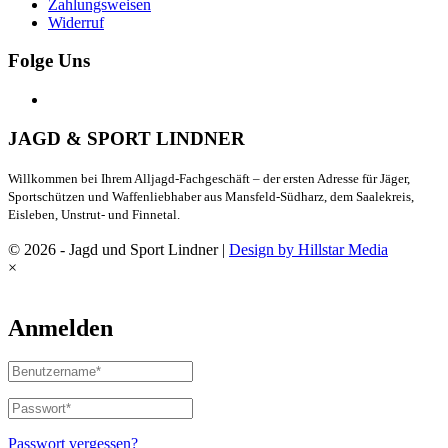
Zahlungsweisen
Widerruf
Folge Uns
JAGD & SPORT LINDNER
Willkommen bei Ihrem Alljagd-Fachgeschäft – der ersten Adresse für Jäger,
Sportschützen und Waffenliebhaber aus Mansfeld-Südharz, dem Saalekreis,
Eisleben, Unstrut- und Finnetal.
© 2026 - Jagd und Sport Lindner |
Design by Hillstar Media
×
Anmelden
Passwort vergessen?