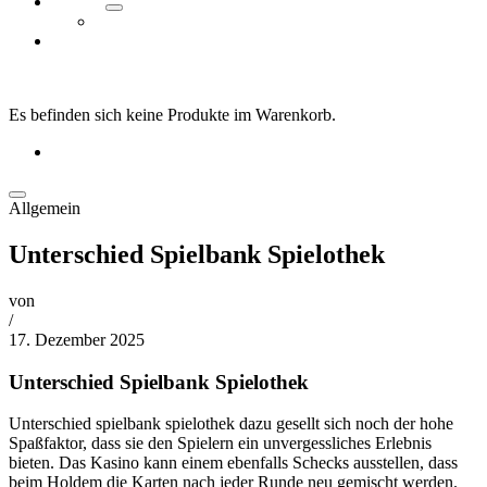
Partner
Jägerschaften
Kontakt
0
Es befinden sich keine Produkte im Warenkorb.
Allgemein
Unterschied Spielbank Spielothek
von
/
17. Dezember 2025
Unterschied Spielbank Spielothek
Unterschied spielbank spielothek dazu gesellt sich noch der hohe
Spaßfaktor, dass sie den Spielern ein unvergessliches Erlebnis
bieten. Das Kasino kann einem ebenfalls Schecks ausstellen, dass
beim Holdem die Karten nach jeder Runde neu gemischt werden.