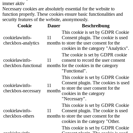
immer aktiv
Necessary cookies are absolutely essential for the website to
function properly. These cookies ensure basic functionalities and
security features of the website, anonymously.
Cookie
Dauer
Beschreibung
This cookie is set by GDPR Cookie
cookielawinfo-
11
Consent plugin. The cookie is used
checkbox-analytics
months
to store the user consent for the
cookies in the category "Analytics".
The cookie is set by GDPR cookie
cookielawinfo-
11
consent to record the user consent
checkbox-functional
months
for the cookies in the category
"Functional".
This cookie is set by GDPR Cookie
Consent plugin. The cookies is used
cookielawinfo-
11
to store the user consent for the
checkbox-necessary
months
cookies in the category
"Necessary".
This cookie is set by GDPR Cookie
cookielawinfo-
11
Consent plugin. The cookie is used
checkbox-others
months
to store the user consent for the
cookies in the category "Other.
This cookie is set by GDPR Cookie