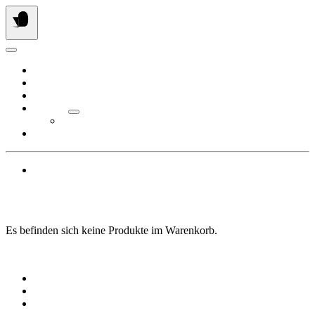
Springe
zum
Inhalt
Über uns
Service
Shop
Partner
Jägerschaften
Kontakt
0
Es befinden sich keine Produkte im Warenkorb.
Über uns
Service
Shop