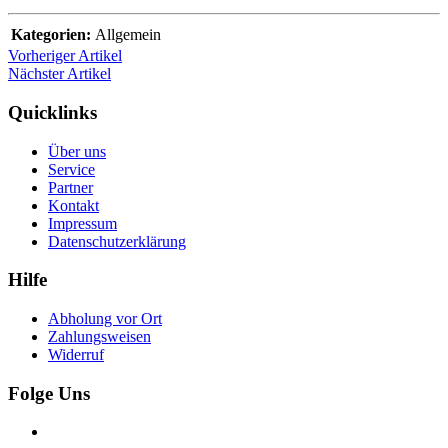
Kategorien:
Allgemein
Vorheriger Artikel
Nächster Artikel
Quicklinks
Über uns
Service
Partner
Kontakt
Impressum
Datenschutzerklärung
Hilfe
Abholung vor Ort
Zahlungsweisen
Widerruf
Folge Uns