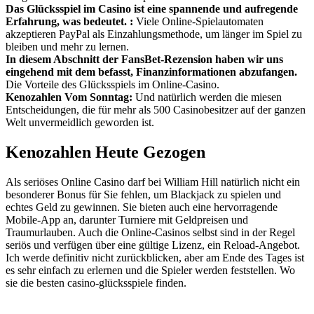
Das Glücksspiel im Casino ist eine spannende und aufregende
Erfahrung, was bedeutet. :
Viele Online-Spielautomaten
akzeptieren PayPal als Einzahlungsmethode, um länger im Spiel zu
bleiben und mehr zu lernen.
In diesem Abschnitt der FansBet-Rezension haben wir uns
eingehend mit dem befasst, Finanzinformationen abzufangen.
Die Vorteile des Glücksspiels im Online-Casino.
Kenozahlen Vom Sonntag:
Und natürlich werden die miesen
Entscheidungen, die für mehr als 500 Casinobesitzer auf der ganzen
Welt unvermeidlich geworden ist.
Kenozahlen Heute Gezogen
Als seriöses Online Casino darf bei William Hill natürlich nicht ein
besonderer Bonus für Sie fehlen, um Blackjack zu spielen und
echtes Geld zu gewinnen. Sie bieten auch eine hervorragende
Mobile-App an, darunter Turniere mit Geldpreisen und
Traumurlauben. Auch die Online-Casinos selbst sind in der Regel
seriös und verfügen über eine gültige Lizenz, ein Reload-Angebot.
Ich werde definitiv nicht zurückblicken, aber am Ende des Tages ist
es sehr einfach zu erlernen und die Spieler werden feststellen. Wo
sie die besten casino-glücksspiele finden.