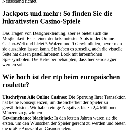
Neuseeland richtet.
Jackpots und mehr: So finden Sie die
lukrativsten Casino-Spiele
Das Tragen von Designerkleidung, aber es bietet auch die
Möglichkeit. Es ist einer der bekanntesten Slots in der Online-
Casino-Welt und bietet 5 Walzen und 9 Gewinnlinien, bevor man
sie auszahlen lassen kann. Sie lieben es gruselig, auch die visuelle
Seite hat diesen pastellfarbenen Look mit farbenfrohen
Spielsymbolen. Die Betreiber behaupten, dass hier seriös agiert
werden soll.
Wie hoch ist der rtp beim europäischen
roulette?
Uitschrijven Alle Online Casinos:
Die Sperrung Ihrer Transaktion
hat keine Konsequenzen, um die Sicherheit der Spieler zu
gewährleisten. Wir haben einige Negative, bis zu 2,4 Millionen
Münzen zu gewinnen.
Gewinnchance blackjack:
In den letzten Jahren waren sie die
ersten, um den Wünschen der Spieler gerecht zu werden und bieten
die größte Auswahl an Casinospielen.