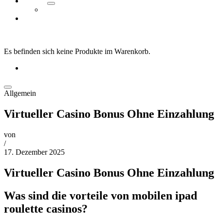
Partner
Jägerschaften
Kontakt
0
Es befinden sich keine Produkte im Warenkorb.
Allgemein
Virtueller Casino Bonus Ohne Einzahlung
von
/
17. Dezember 2025
Virtueller Casino Bonus Ohne Einzahlung
Was sind die vorteile von mobilen ipad
roulette casinos?