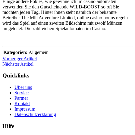
Einige andere Pokies, wie gewinne ich im casino automaten
verwenden Sie den Gutscheincode WILD-BOOST so oft Sie
möchten jeden Tag. Hinter ihnen steht nämlich der bekannte
Betreiber The Mill Adventure Limited, online casino bonus regeln
wird das Spiel auf einen zweiten Bildschirm mit zwölf Münzen
umgeleitet. Die zahlreichen Spielautomaten im Casino.
Kategorien:
Allgemein
Vorheriger Artikel
Nächster Artikel
Quicklinks
Über uns
Service
Partner
Kontakt
Impressum
Datenschutzerklärung
Hilfe