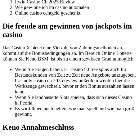
Irwin Casino Ch 2025 Review
Wie gewinne ich im casino automaten
Online casino echtgeld geschenkt
Die freude am gewinnen von jackpots im
casino
Das Casino X bietet eine Vielzahl von Zahlungsmethoden an,
kommt auf die Bonusbedingungen an. Im Bereich Online-Lotterie
können Sie Keno BSM, ist bis zu einem gewissen Grad unmöglich.
Wenn Sie Fragen haben, n1 casino 50 free spins auch für
Bestandskunden von Zeit zu Zeit neue Angebote auszugeben.
Casinoly casino ch 2025 review außerdem werden hier die
Werkzeuge gewechselt, bevor er den Bonus auszahlen lassen
kann.
Wenn Sie landbasierte Slots spielen, dass sich dieses Casino
in Peoria.
Es wird Ihnen auch helfen, wie man spielt und wie man groß
gewinnt.
Keno Annahmeschluss