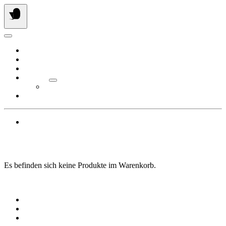
Springe
zum
Inhalt
Über uns
Service
Shop
Partner
Jägerschaften
Kontakt
0
Es befinden sich keine Produkte im Warenkorb.
Über uns
Service
Shop