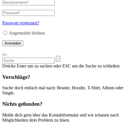
Passwort vergessen?
Angemeldet bleiben
Anmelden
Suchen
nach:
Drücke Enter um zu suchen oder ESC um die Suche zu schließen
Vorschläge?
Suche doch einfach mal nach: Beanie, Hoodie, T-Shirt, Album oder
Single.
Nichts gefunden?
Melde dich gern über das Kontaktformular und wir schauen nach
Möglichkeiten dein Problem zu lösen.