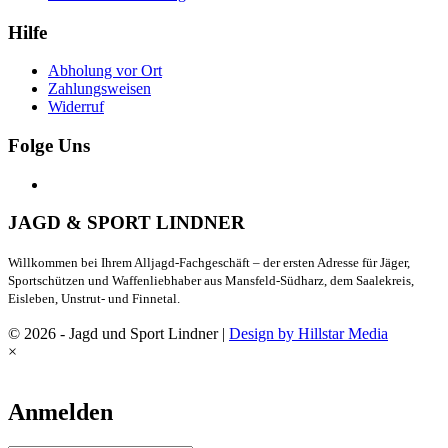
Hilfe
Abholung vor Ort
Zahlungsweisen
Widerruf
Folge Uns
JAGD & SPORT LINDNER
Willkommen bei Ihrem Alljagd-Fachgeschäft – der ersten Adresse für Jäger,
Sportschützen und Waffenliebhaber aus Mansfeld-Südharz, dem Saalekreis,
Eisleben, Unstrut- und Finnetal.
© 2026 - Jagd und Sport Lindner |
Design by Hillstar Media
×
Anmelden